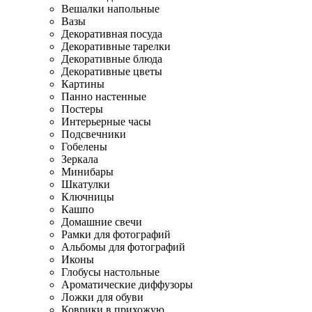
Вешалки напольные
Вазы
Декоративная посуда
Декоративные тарелки
Декоративные блюда
Декоративные цветы
Картины
Панно настенные
Постеры
Интерьерные часы
Подсвечники
Гобелены
Зеркала
Минибары
Шкатулки
Ключницы
Кашпо
Домашние свечи
Рамки для фотографий
Альбомы для фотографий
Иконы
Глобусы настольные
Ароматические диффузоры
Ложки для обуви
Коврики в прихожую