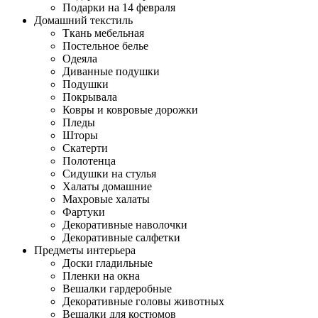
Подарки на 14 февраля
Домашний текстиль
Ткань мебельная
Постельное белье
Одеяла
Диванные подушки
Подушки
Покрывала
Ковры и ковровые дорожки
Пледы
Шторы
Скатерти
Полотенца
Сидушки на стулья
Халаты домашние
Махровые халаты
Фартуки
Декоративные наволочки
Декоративные салфетки
Предметы интерьера
Доски гладильные
Пленки на окна
Вешалки гардеробные
Декоративные головы животных
Вешалки для костюмов