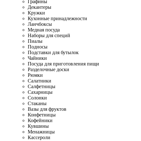
Графины
Декантеры
Кружки
Кухонные принадлежности
Ланчбоксы
Медная посуда
Наборы для специй
Пиалы
Подносы
Подставки для бутылок
Чайники
Посуда для приготовления пищи
Разделочные доски
Рюмки
Салатники
Салфетницы
Сахарницы
Солонки
Стаканы
Вазы для фруктов
Конфетницы
Кофейники
Кувшины
Менажницы
Кассероли