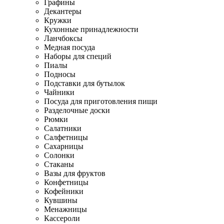
Графины
Декантеры
Кружки
Кухонные принадлежности
Ланчбоксы
Медная посуда
Наборы для специй
Пиалы
Подносы
Подставки для бутылок
Чайники
Посуда для приготовления пищи
Разделочные доски
Рюмки
Салатники
Салфетницы
Сахарницы
Солонки
Стаканы
Вазы для фруктов
Конфетницы
Кофейники
Кувшины
Менажницы
Кассероли