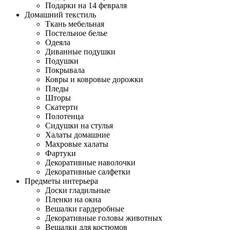
Подарки на 14 февраля
Домашний текстиль
Ткань мебельная
Постельное белье
Одеяла
Диванные подушки
Подушки
Покрывала
Ковры и ковровые дорожки
Пледы
Шторы
Скатерти
Полотенца
Сидушки на стулья
Халаты домашние
Махровые халаты
Фартуки
Декоративные наволочки
Декоративные салфетки
Предметы интерьера
Доски гладильные
Пленки на окна
Вешалки гардеробные
Декоративные головы животных
Вешалки для костюмов