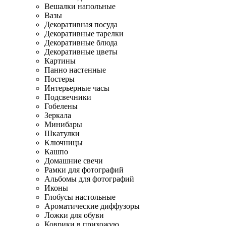
Вешалки напольные
Вазы
Декоративная посуда
Декоративные тарелки
Декоративные блюда
Декоративные цветы
Картины
Панно настенные
Постеры
Интерьерные часы
Подсвечники
Гобелены
Зеркала
Минибары
Шкатулки
Ключницы
Кашпо
Домашние свечи
Рамки для фотографий
Альбомы для фотографий
Иконы
Глобусы настольные
Ароматические диффузоры
Ложки для обуви
Коврики в прихожую