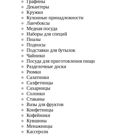
Графины
Декантеры
Кружки
Кухонные принадлежности
Ланчбоксы
Медная посуда
Наборы для специй
Пиалы
Подносы
Подставки для бутылок
Чайники
Посуда для приготовления пищи
Разделочные доски
Рюмки
Салатники
Салфетницы
Сахарницы
Солонки
Стаканы
Вазы для фруктов
Конфетницы
Кофейники
Кувшины
Менажницы
Кассероли