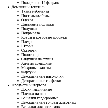
Подарки на 14 февраля
Домашний текстиль
Ткань мебельная
Постельное белье
Одеяла
Диванные подушки
Подушки
Покрывала
Ковры и ковровые дорожки
Пледы
Шторы
Скатерти
Полотенца
Сидушки на стулья
Халаты домашние
Махровые халаты
Фартуки
Декоративные наволочки
Декоративные салфетки
Предметы интерьера
Доски гладильные
Пленки на окна
Вешалки гардеробные
Декоративные головы животных
Вешалки для костюмов