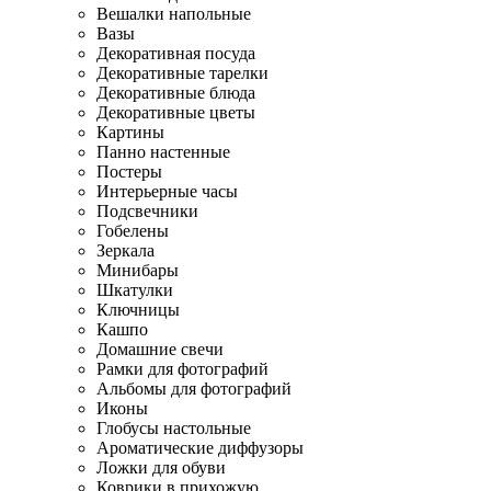
Вешалки напольные
Вазы
Декоративная посуда
Декоративные тарелки
Декоративные блюда
Декоративные цветы
Картины
Панно настенные
Постеры
Интерьерные часы
Подсвечники
Гобелены
Зеркала
Минибары
Шкатулки
Ключницы
Кашпо
Домашние свечи
Рамки для фотографий
Альбомы для фотографий
Иконы
Глобусы настольные
Ароматические диффузоры
Ложки для обуви
Коврики в прихожую