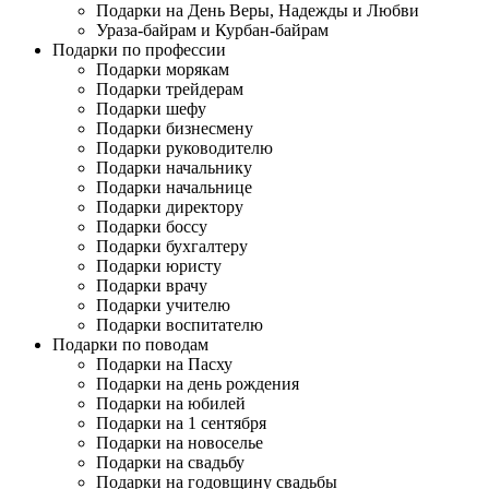
Подарки на День Веры, Надежды и Любви
Ураза-байрам и Курбан-байрам
Подарки по профессии
Подарки морякам
Подарки трейдерам
Подарки шефу
Подарки бизнесмену
Подарки руководителю
Подарки начальнику
Подарки начальнице
Подарки директору
Подарки боссу
Подарки бухгалтеру
Подарки юристу
Подарки врачу
Подарки учителю
Подарки воспитателю
Подарки по поводам
Подарки на Пасху
Подарки на день рождения
Подарки на юбилей
Подарки на 1 сентября
Подарки на новоселье
Подарки на свадьбу
Подарки на годовщину свадьбы