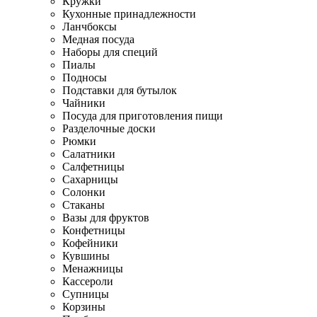
Кружки
Кухонные принадлежности
Ланчбоксы
Медная посуда
Наборы для специй
Пиалы
Подносы
Подставки для бутылок
Чайники
Посуда для приготовления пищи
Разделочные доски
Рюмки
Салатники
Салфетницы
Сахарницы
Солонки
Стаканы
Вазы для фруктов
Конфетницы
Кофейники
Кувшины
Менажницы
Кассероли
Супницы
Корзины