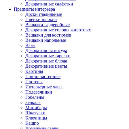
Декоративные салфетки
Предметы интерьера
Доски гладильные
Пленки на окна
Вешалки гардеробные
Декоративные головы животных
Вешалки для костюмов
Вешалки напольные
Вазы
Декоративная посуда
Декоративные тарелки
Декоративные блюда
Декоративные цветы
Картины
Панно настенные
Постеры
Интерьерные часы
Подсвечники
Гобелены
Зеркала
Минибары
Шкатулки
Ключницы
Кашпо
Домашние свечи