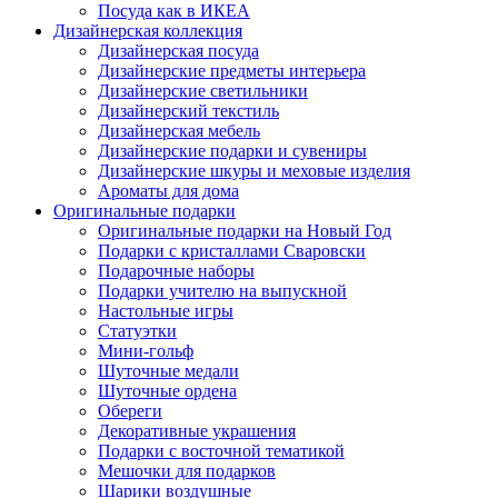
Посуда как в ИКЕА
Дизайнерская коллекция
Дизайнерская посуда
Дизайнерские предметы интерьера
Дизайнерские светильники
Дизайнерский текстиль
Дизайнерская мебель
Дизайнерские подарки и сувениры
Дизайнерские шкуры и меховые изделия
Ароматы для дома
Оригинальные подарки
Оригинальные подарки на Новый Год
Подарки с кристаллами Сваровски
Подарочные наборы
Подарки учителю на выпускной
Настольные игры
Статуэтки
Мини-гольф
Шуточные медали
Шуточные ордена
Обереги
Декоративные украшения
Подарки с восточной тематикой
Мешочки для подарков
Шарики воздушные