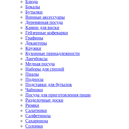
Блюда
Бокалы
Бутылки
Винные аксессуары
Деревянная посуда
Камни для виски
Гейзерные кофеварки
Графины
Декантеры
Кружки
Кухонные принадлежности
Ланчбоксы
Медная посуда
Наборы для специй
Пиалы
Подносы
Подставки для бутылок
Чайники
Посуда для приготовления пищи
Разделочные доски
Рюмки
Салатники
Салфетницы
Сахарницы
Солонки