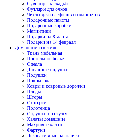
Сувениры к свадьбе
Футляры для очков
Чехлы для телефонов и планшетов
Подарочные пакеты
Подарочные коробки
Магнитики
Подарки на 8 марта
Подарки на 14 февраля
Домашний текстиль
Ткань мебельная
Постельное белье
Одеяла
Диванные подушки
Подушки
Покрывала
Ковры и ковровые дорожки
Пледы
Шторы
Скатерти
Полотенца
Сидушки на стулья
Халаты домашние
Махровые халаты
Фартуки
Декоративные наволочки