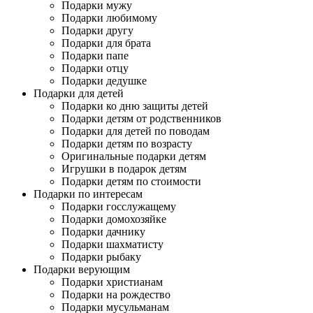
Подарки мужу
Подарки любимому
Подарки другу
Подарки для брата
Подарки папе
Подарки отцу
Подарки дедушке
Подарки для детей
Подарки ко дню защиты детей
Подарки детям от родственников
Подарки для детей по поводам
Подарки детям по возрасту
Оригинальные подарки детям
Игрушки в подарок детям
Подарки детям по стоимости
Подарки по интересам
Подарки госслужащему
Подарки домохозяйке
Подарки дачнику
Подарки шахматисту
Подарки рыбаку
Подарки верующим
Подарки христианам
Подарки на рождество
Подарки мусульманам