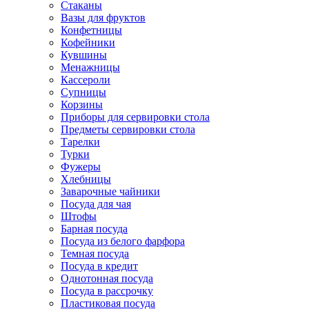
Стаканы
Вазы для фруктов
Конфетницы
Кофейники
Кувшины
Менажницы
Кассероли
Супницы
Корзины
Приборы для сервировки стола
Предметы сервировки стола
Тарелки
Турки
Фужеры
Хлебницы
Заварочные чайники
Посуда для чая
Штофы
Барная посуда
Посуда из белого фарфора
Темная посуда
Посуда в кредит
Однотонная посуда
Посуда в рассрочку
Пластиковая посуда