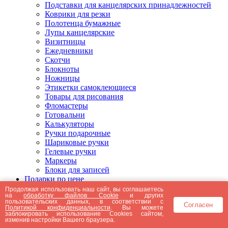
Подставки для канцелярских принадлежностей
Коврики для резки
Полотенца бумажные
Лупы канцелярские
Визитницы
Ежедневники
Скотчи
Блокноты
Ножницы
Этикетки самоклеющиеся
Товары для рисования
Фломастеры
Готовальни
Калькуляторы
Ручки подарочные
Шариковые ручки
Гелевые ручки
Маркеры
Блоки для записей
Подарки по цене
Подарки от 5000 рублей
Продолжая использовать наш сайт, вы соглашаетесь
на
обработку файлов Cookie
и других
Подарки до 5000 рублей
пользовательских данных, в соответствии с
Согласен
Подарки до 3000 рублей
Политикой конфиденциальности
. Вы можете
заблокировать использование Cookies сайтом,
Подарки до 2000 рублей
изменив настройки Вашего браузера.
Подарки до 1000 рублей