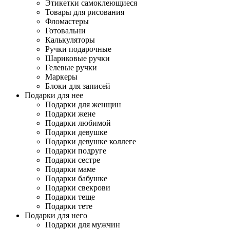
Этикетки самоклеющиеся
Товары для рисования
Фломастеры
Готовальни
Калькуляторы
Ручки подарочные
Шариковые ручки
Гелевые ручки
Маркеры
Блоки для записей
Подарки для нее
Подарки для женщин
Подарки жене
Подарки любимой
Подарки девушке
Подарки девушке коллеге
Подарки подруге
Подарки сестре
Подарки маме
Подарки бабушке
Подарки свекрови
Подарки теще
Подарки тете
Подарки для него
Подарки для мужчин