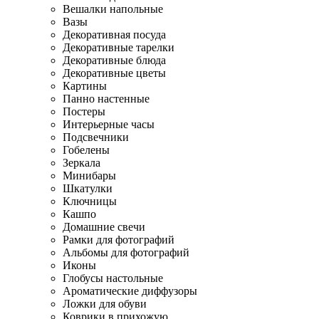
Вешалки напольные
Вазы
Декоративная посуда
Декоративные тарелки
Декоративные блюда
Декоративные цветы
Картины
Панно настенные
Постеры
Интерьерные часы
Подсвечники
Гобелены
Зеркала
Минибары
Шкатулки
Ключницы
Кашпо
Домашние свечи
Рамки для фотографий
Альбомы для фотографий
Иконы
Глобусы настольные
Ароматические диффузоры
Ложки для обуви
Коврики в прихожую