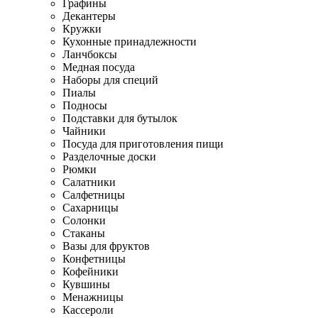
Графины
Декантеры
Кружки
Кухонные принадлежности
Ланчбоксы
Медная посуда
Наборы для специй
Пиалы
Подносы
Подставки для бутылок
Чайники
Посуда для приготовления пищи
Разделочные доски
Рюмки
Салатники
Салфетницы
Сахарницы
Солонки
Стаканы
Вазы для фруктов
Конфетницы
Кофейники
Кувшины
Менажницы
Кассероли