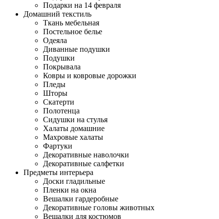
Подарки на 14 февраля
Домашний текстиль
Ткань мебельная
Постельное белье
Одеяла
Диванные подушки
Подушки
Покрывала
Ковры и ковровые дорожки
Пледы
Шторы
Скатерти
Полотенца
Сидушки на стулья
Халаты домашние
Махровые халаты
Фартуки
Декоративные наволочки
Декоративные салфетки
Предметы интерьера
Доски гладильные
Пленки на окна
Вешалки гардеробные
Декоративные головы животных
Вешалки для костюмов