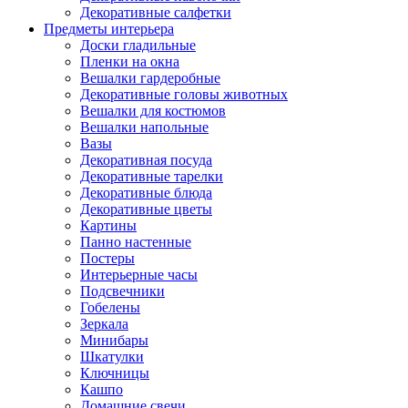
Декоративные салфетки
Предметы интерьера
Доски гладильные
Пленки на окна
Вешалки гардеробные
Декоративные головы животных
Вешалки для костюмов
Вешалки напольные
Вазы
Декоративная посуда
Декоративные тарелки
Декоративные блюда
Декоративные цветы
Картины
Панно настенные
Постеры
Интерьерные часы
Подсвечники
Гобелены
Зеркала
Минибары
Шкатулки
Ключницы
Кашпо
Домашние свечи