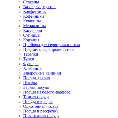
Стаканы
Вазы для фруктов
Конфетницы
Кофейники
Кувшины
Менажницы
Кассероли
Супницы
Корзины
Приборы для сервировки стола
Предметы сервировки стола
Тарелки
Турки
Фужеры
Хлебницы
Заварочные чайники
Посуда для чая
Штофы
Барная посуда
Посуда из белого фарфора
Темная посуда
Посуда в кредит
Однотонная посуда
Посуда в рассрочку
Пластиковая посуда