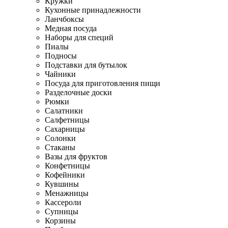
Кружки
Кухонные принадлежности
Ланчбоксы
Медная посуда
Наборы для специй
Пиалы
Подносы
Подставки для бутылок
Чайники
Посуда для приготовления пищи
Разделочные доски
Рюмки
Салатники
Салфетницы
Сахарницы
Солонки
Стаканы
Вазы для фруктов
Конфетницы
Кофейники
Кувшины
Менажницы
Кассероли
Супницы
Корзины