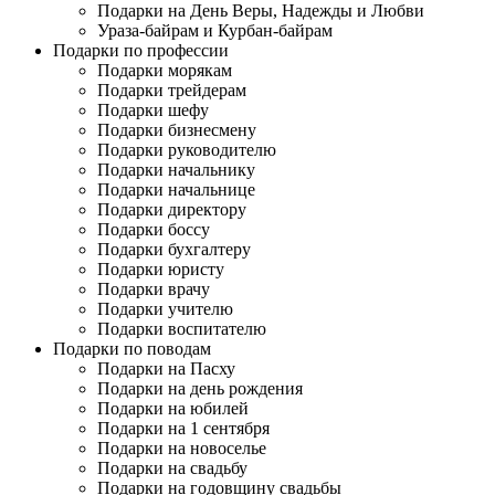
Подарки на День Веры, Надежды и Любви
Ураза-байрам и Курбан-байрам
Подарки по профессии
Подарки морякам
Подарки трейдерам
Подарки шефу
Подарки бизнесмену
Подарки руководителю
Подарки начальнику
Подарки начальнице
Подарки директору
Подарки боссу
Подарки бухгалтеру
Подарки юристу
Подарки врачу
Подарки учителю
Подарки воспитателю
Подарки по поводам
Подарки на Пасху
Подарки на день рождения
Подарки на юбилей
Подарки на 1 сентября
Подарки на новоселье
Подарки на свадьбу
Подарки на годовщину свадьбы