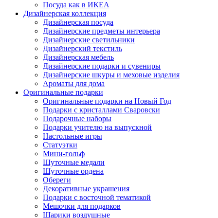
Посуда как в ИКЕА
Дизайнерская коллекция
Дизайнерская посуда
Дизайнерские предметы интерьера
Дизайнерские светильники
Дизайнерский текстиль
Дизайнерская мебель
Дизайнерские подарки и сувениры
Дизайнерские шкуры и меховые изделия
Ароматы для дома
Оригинальные подарки
Оригинальные подарки на Новый Год
Подарки с кристаллами Сваровски
Подарочные наборы
Подарки учителю на выпускной
Настольные игры
Статуэтки
Мини-гольф
Шуточные медали
Шуточные ордена
Обереги
Декоративные украшения
Подарки с восточной тематикой
Мешочки для подарков
Шарики воздушные