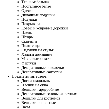
Ткань мебельная
Постельное белье
Одеяла
Диванные подушки
Подушки
Покрывала
Ковры и ковровые дорожки
Пледы
Шторы
Скатерти
Полотенца
Сидушки на стулья
Халаты домашние
Махровые халаты
Фартуки
Декоративные наволочки
Декоративные салфетки
Предметы интерьера
Доски гладильные
Пленки на окна
Вешалки гардеробные
Декоративные головы животных
Вешалки для костюмов
Вешалки напольные
Вазы