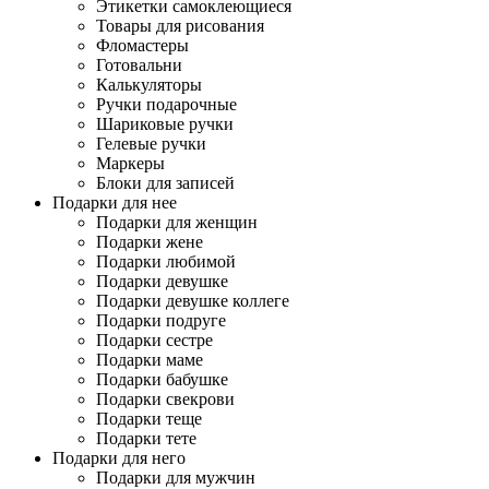
Этикетки самоклеющиеся
Товары для рисования
Фломастеры
Готовальни
Калькуляторы
Ручки подарочные
Шариковые ручки
Гелевые ручки
Маркеры
Блоки для записей
Подарки для нее
Подарки для женщин
Подарки жене
Подарки любимой
Подарки девушке
Подарки девушке коллеге
Подарки подруге
Подарки сестре
Подарки маме
Подарки бабушке
Подарки свекрови
Подарки теще
Подарки тете
Подарки для него
Подарки для мужчин