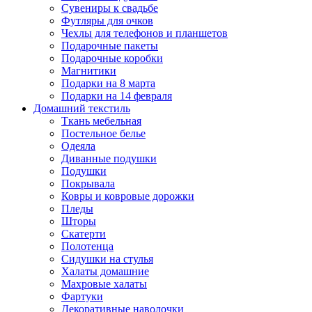
Сувениры к свадьбе
Футляры для очков
Чехлы для телефонов и планшетов
Подарочные пакеты
Подарочные коробки
Магнитики
Подарки на 8 марта
Подарки на 14 февраля
Домашний текстиль
Ткань мебельная
Постельное белье
Одеяла
Диванные подушки
Подушки
Покрывала
Ковры и ковровые дорожки
Пледы
Шторы
Скатерти
Полотенца
Сидушки на стулья
Халаты домашние
Махровые халаты
Фартуки
Декоративные наволочки