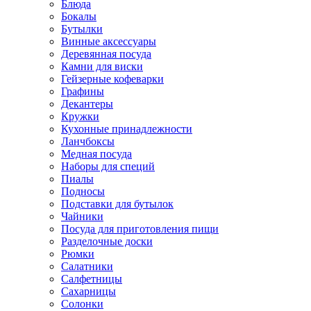
Блюда
Бокалы
Бутылки
Винные аксессуары
Деревянная посуда
Камни для виски
Гейзерные кофеварки
Графины
Декантеры
Кружки
Кухонные принадлежности
Ланчбоксы
Медная посуда
Наборы для специй
Пиалы
Подносы
Подставки для бутылок
Чайники
Посуда для приготовления пищи
Разделочные доски
Рюмки
Салатники
Салфетницы
Сахарницы
Солонки