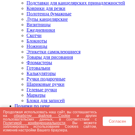
Подставки для канцелярских принадлежностей
Коврики для резки
Полотенца бумажные
Лупы канцелярские
Визитницы
Ежедневники
Скотчи
Блокноты
Ножницы
Этикетки самоклеющиеся
Товары для рисования
Фломастеры
Готовальни
Калькуляторы
Ручки подарочные
Шариковые ручки
Гелевые ручки
Маркеры
Блоки для записей
Подарки по цене
Подарки от 5000 рублей
Продолжая использовать наш сайт, вы соглашаетесь
на
обработку файлов Cookie
и других
Подарки до 5000 рублей
пользовательских данных, в соответствии с
Согласен
Подарки до 3000 рублей
Политикой конфиденциальности
. Вы можете
заблокировать использование Cookies сайтом,
Подарки до 2000 рублей
изменив настройки Вашего браузера.
Подарки до 1000 рублей