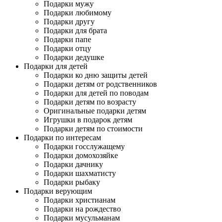
Подарки мужу
Подарки любимому
Подарки другу
Подарки для брата
Подарки папе
Подарки отцу
Подарки дедушке
Подарки для детей
Подарки ко дню защиты детей
Подарки детям от родственников
Подарки для детей по поводам
Подарки детям по возрасту
Оригинальные подарки детям
Игрушки в подарок детям
Подарки детям по стоимости
Подарки по интересам
Подарки госслужащему
Подарки домохозяйке
Подарки дачнику
Подарки шахматисту
Подарки рыбаку
Подарки верующим
Подарки христианам
Подарки на рождество
Подарки мусульманам