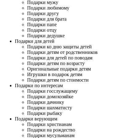
Подарки мужу
Подарки любимому
Подарки другу
Подарки для брата
Подарки папе
Подарки отцу
Подарки дедушке
Подарки для детей
Подарки ко дню защиты детей
Подарки детям от родственников
Подарки для детей по поводам
Подарки детям по возрасту
Оригинальные подарки детям
Игрушки в подарок детям
Подарки детям по стоимости
Подарки по интересам
Подарки госслужащему
Подарки домохозяйке
Подарки дачнику
Подарки шахматисту
Подарки рыбаку
Подарки верующим
Подарки христианам
Подарки на рождество
Подарки мусульманам