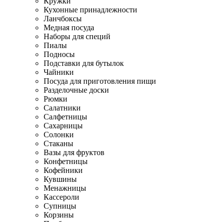
Кружки
Кухонные принадлежности
Ланчбоксы
Медная посуда
Наборы для специй
Пиалы
Подносы
Подставки для бутылок
Чайники
Посуда для приготовления пищи
Разделочные доски
Рюмки
Салатники
Салфетницы
Сахарницы
Солонки
Стаканы
Вазы для фруктов
Конфетницы
Кофейники
Кувшины
Менажницы
Кассероли
Супницы
Корзины