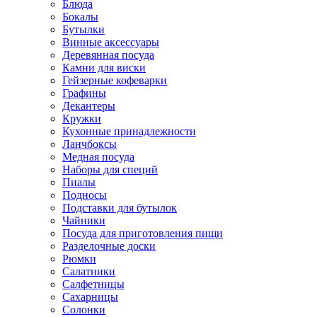
Блюда
Бокалы
Бутылки
Винные аксессуары
Деревянная посуда
Камни для виски
Гейзерные кофеварки
Графины
Декантеры
Кружки
Кухонные принадлежности
Ланчбоксы
Медная посуда
Наборы для специй
Пиалы
Подносы
Подставки для бутылок
Чайники
Посуда для приготовления пищи
Разделочные доски
Рюмки
Салатники
Салфетницы
Сахарницы
Солонки