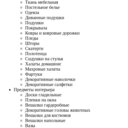
Ткань мебельная
Постельное белье
Одеяла
Диванные подушки
Подушки
Покрывала
Ковры и ковровые дорожки
Пледы
Шторы
Скатерти
Полотенца
Сидушки на стулья
Халаты домашние
Махровые халаты
Фартуки
Декоративные наволочки
Декоративные салфетки
Предметы интерьера
Доски гладильные
Пленки на окна
Вешалки гардеробные
Декоративные головы животных
Вешалки для костюмов
Вешалки напольные
Вазы