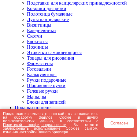
Подставки для канцелярских принадлежностей
Коврики для резки
Полотенца бумажные
Лупы канцелярские
Визитницы
Ежедневники
Скотчи
Блокноты
Ножницы
Этикетки самоклеющиеся
Товары для рисования
Фломастеры
Готовальни
Калькуляторы
Ручки подарочные
Шариковые ручки
Гелевые ручки
Маркеры
Блоки для записей
Подарки по цене
Подарки от 5000 рублей
Продолжая использовать наш сайт, вы соглашаетесь
на
обработку файлов Cookie
и других
Подарки до 5000 рублей
пользовательских данных, в соответствии с
Согласен
Подарки до 3000 рублей
Политикой конфиденциальности
. Вы можете
заблокировать использование Cookies сайтом,
Подарки до 2000 рублей
изменив настройки Вашего браузера.
Подарки до 1000 рублей