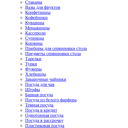
Стаканы
Вазы для фруктов
Конфетницы
Кофейники
Кувшины
Менажницы
Кассероли
Супницы
Корзины
Приборы для сервировки стола
Предметы сервировки стола
Тарелки
Турки
Фужеры
Хлебницы
Заварочные чайники
Посуда для чая
Штофы
Барная посуда
Посуда из белого фарфора
Темная посуда
Посуда в кредит
Однотонная посуда
Посуда в рассрочку
Пластиковая посуда