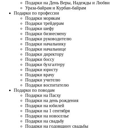
Подарки на День Веры, Надежды и Любви
Ураза-байрам и Курбан-байрам
Подарки по профессии
Подарки морякам
Подарки трейдерам
Подарки шефу
Подарки бизнесмену
Подарки руководителю
Подарки начальнику
Подарки начальнице
Подарки директору
Подарки боссу
Подарки бухгалтеру
Подарки юристу
Подарки врачу
Подарки учителю
Подарки воспитателю
Подарки по поводам
Подарки на Пасху
Подарки на день рождения
Подарки на юбилей
Подарки на 1 сентября
Подарки на новоселье
Подарки на свадьбу
Подарки на годовщину свадьбы