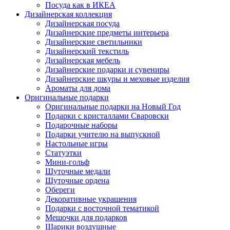
Посуда как в ИКЕА
Дизайнерская коллекция
Дизайнерская посуда
Дизайнерские предметы интерьера
Дизайнерские светильники
Дизайнерский текстиль
Дизайнерская мебель
Дизайнерские подарки и сувениры
Дизайнерские шкуры и меховые изделия
Ароматы для дома
Оригинальные подарки
Оригинальные подарки на Новый Год
Подарки с кристаллами Сваровски
Подарочные наборы
Подарки учителю на выпускной
Настольные игры
Статуэтки
Мини-гольф
Шуточные медали
Шуточные ордена
Обереги
Декоративные украшения
Подарки с восточной тематикой
Мешочки для подарков
Шарики воздушные