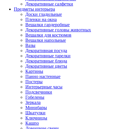
Декоративные салфетки
Предметы интерьера
Доски гладильные
Пленки на окна
Вешалки гардеробные
Декоративные головы животных
Вешалки для костюмов
Вешалки напольные
Вазы
Декоративная посуда
Декоративные тарелки
Декоративные блюда
Декоративные цветы
Картины
Панно настенные
Постеры
Интерьерные часы
Подсвечники
Гобелены
Зеркала
Минибары
Шкатулки
Ключницы
Кашпо
Домашние свечи