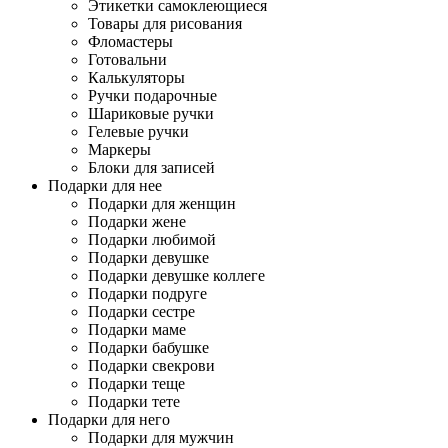
Этикетки самоклеющиеся
Товары для рисования
Фломастеры
Готовальни
Калькуляторы
Ручки подарочные
Шариковые ручки
Гелевые ручки
Маркеры
Блоки для записей
Подарки для нее
Подарки для женщин
Подарки жене
Подарки любимой
Подарки девушке
Подарки девушке коллеге
Подарки подруге
Подарки сестре
Подарки маме
Подарки бабушке
Подарки свекрови
Подарки теще
Подарки тете
Подарки для него
Подарки для мужчин