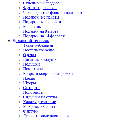
Сувениры к свадьбе
Футляры для очков
Чехлы для телефонов и планшетов
Подарочные пакеты
Подарочные коробки
Магнитики
Подарки на 8 марта
Подарки на 14 февраля
Домашний текстиль
Ткань мебельная
Постельное белье
Одеяла
Диванные подушки
Подушки
Покрывала
Ковры и ковровые дорожки
Пледы
Шторы
Скатерти
Полотенца
Сидушки на стулья
Халаты домашние
Махровые халаты
Фартуки
Декоративные наволочки