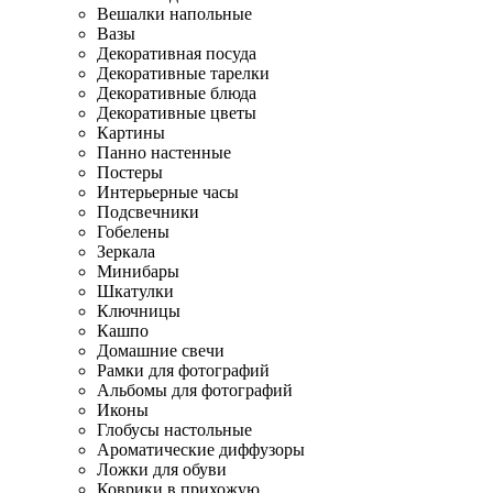
Вешалки напольные
Вазы
Декоративная посуда
Декоративные тарелки
Декоративные блюда
Декоративные цветы
Картины
Панно настенные
Постеры
Интерьерные часы
Подсвечники
Гобелены
Зеркала
Минибары
Шкатулки
Ключницы
Кашпо
Домашние свечи
Рамки для фотографий
Альбомы для фотографий
Иконы
Глобусы настольные
Ароматические диффузоры
Ложки для обуви
Коврики в прихожую