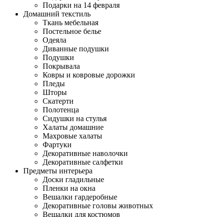
Подарки на 14 февраля
Домашний текстиль
Ткань мебельная
Постельное белье
Одеяла
Диванные подушки
Подушки
Покрывала
Ковры и ковровые дорожки
Пледы
Шторы
Скатерти
Полотенца
Сидушки на стулья
Халаты домашние
Махровые халаты
Фартуки
Декоративные наволочки
Декоративные салфетки
Предметы интерьера
Доски гладильные
Пленки на окна
Вешалки гардеробные
Декоративные головы животных
Вешалки для костюмов