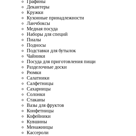
Графины
Декантеры
Кружки
Кухонные принадлежности
Ланчбоксы
Медная посуда
Наборы для специй
Пиалы
Подносы
Подставки для бутылок
Чайники
Посуда для приготовления пищи
Разделочные доски
Рюмки
Салатники
Салфетницы
Сахарницы
Солонки
Стаканы
Вазы для фруктов
Конфетницы
Кофейники
Кувшины
Менажницы
Кассероли