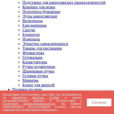
Подставки для канцелярских принадлежностей
Коврики для резки
Полотенца бумажные
Лупы канцелярские
Визитницы
Ежедневники
Скотчи
Блокноты
Ножницы
Этикетки самоклеющиеся
Товары для рисования
Фломастеры
Готовальни
Калькуляторы
Ручки подарочные
Шариковые ручки
Гелевые ручки
Маркеры
Блоки для записей
Подарки по цене
Подарки от 5000 рублей
Продолжая использовать наш сайт, вы соглашаетесь
на
обработку файлов Cookie
и других
Подарки до 5000 рублей
пользовательских данных, в соответствии с
Согласен
Подарки до 3000 рублей
Политикой конфиденциальности
. Вы можете
заблокировать использование Cookies сайтом,
Подарки до 2000 рублей
изменив настройки Вашего браузера.
Подарки до 1000 рублей