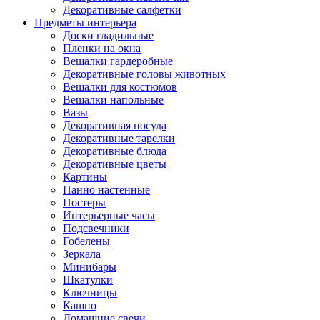
Декоративные салфетки
Предметы интерьера
Доски гладильные
Пленки на окна
Вешалки гардеробные
Декоративные головы животных
Вешалки для костюмов
Вешалки напольные
Вазы
Декоративная посуда
Декоративные тарелки
Декоративные блюда
Декоративные цветы
Картины
Панно настенные
Постеры
Интерьерные часы
Подсвечники
Гобелены
Зеркала
Минибары
Шкатулки
Ключницы
Кашпо
Домашние свечи