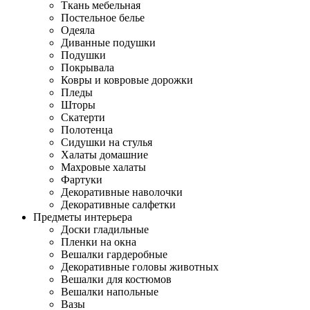
Ткань мебельная
Постельное белье
Одеяла
Диванные подушки
Подушки
Покрывала
Ковры и ковровые дорожки
Пледы
Шторы
Скатерти
Полотенца
Сидушки на стулья
Халаты домашние
Махровые халаты
Фартуки
Декоративные наволочки
Декоративные салфетки
Предметы интерьера
Доски гладильные
Пленки на окна
Вешалки гардеробные
Декоративные головы животных
Вешалки для костюмов
Вешалки напольные
Вазы