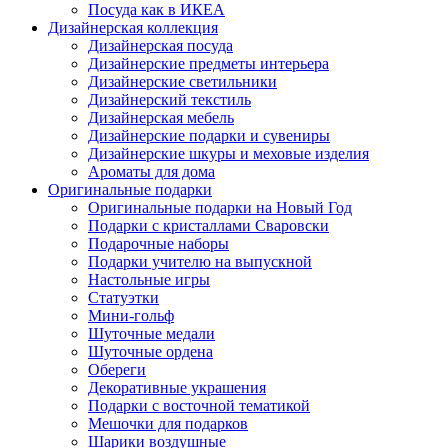
Посуда как в ИКЕА
Дизайнерская коллекция
Дизайнерская посуда
Дизайнерские предметы интерьера
Дизайнерские светильники
Дизайнерский текстиль
Дизайнерская мебель
Дизайнерские подарки и сувениры
Дизайнерские шкуры и меховые изделия
Ароматы для дома
Оригинальные подарки
Оригинальные подарки на Новый Год
Подарки с кристаллами Сваровски
Подарочные наборы
Подарки учителю на выпускной
Настольные игры
Статуэтки
Мини-гольф
Шуточные медали
Шуточные ордена
Обереги
Декоративные украшения
Подарки с восточной тематикой
Мешочки для подарков
Шарики воздушные