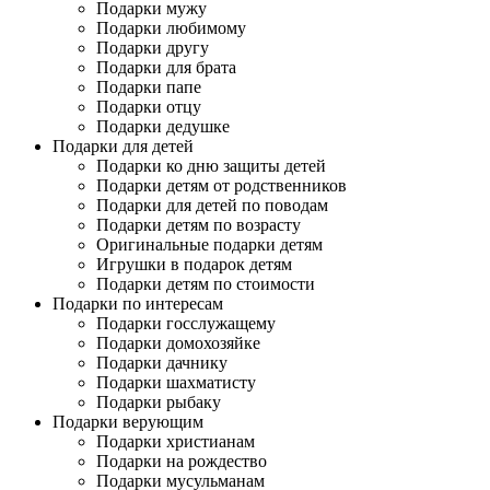
Подарки мужу
Подарки любимому
Подарки другу
Подарки для брата
Подарки папе
Подарки отцу
Подарки дедушке
Подарки для детей
Подарки ко дню защиты детей
Подарки детям от родственников
Подарки для детей по поводам
Подарки детям по возрасту
Оригинальные подарки детям
Игрушки в подарок детям
Подарки детям по стоимости
Подарки по интересам
Подарки госслужащему
Подарки домохозяйке
Подарки дачнику
Подарки шахматисту
Подарки рыбаку
Подарки верующим
Подарки христианам
Подарки на рождество
Подарки мусульманам