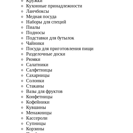
Кружки
Кухонные принадлежности
Ланчбоксы
Медная посуда
Наборы для специй
Пиалы
Подносы
Подставки для бутылок
Чайники
Посуда для приготовления пищи
Разделочные доски
Рюмки
Салатники
Салфетницы
Сахарницы
Солонки
Стаканы
Вазы для фруктов
Конфетницы
Кофейники
Кувшины
Менажницы
Кассероли
Супницы
Корзины