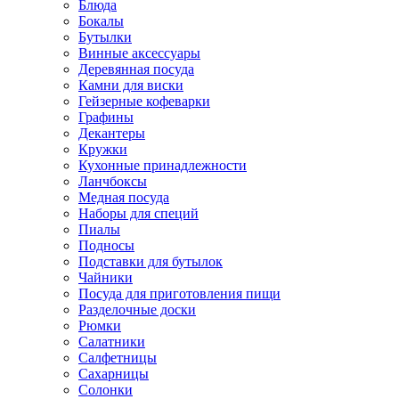
Блюда
Бокалы
Бутылки
Винные аксессуары
Деревянная посуда
Камни для виски
Гейзерные кофеварки
Графины
Декантеры
Кружки
Кухонные принадлежности
Ланчбоксы
Медная посуда
Наборы для специй
Пиалы
Подносы
Подставки для бутылок
Чайники
Посуда для приготовления пищи
Разделочные доски
Рюмки
Салатники
Салфетницы
Сахарницы
Солонки