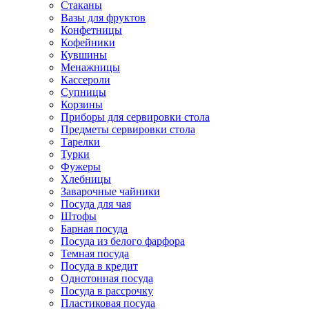
Стаканы
Вазы для фруктов
Конфетницы
Кофейники
Кувшины
Менажницы
Кассероли
Супницы
Корзины
Приборы для сервировки стола
Предметы сервировки стола
Тарелки
Турки
Фужеры
Хлебницы
Заварочные чайники
Посуда для чая
Штофы
Барная посуда
Посуда из белого фарфора
Темная посуда
Посуда в кредит
Однотонная посуда
Посуда в рассрочку
Пластиковая посуда