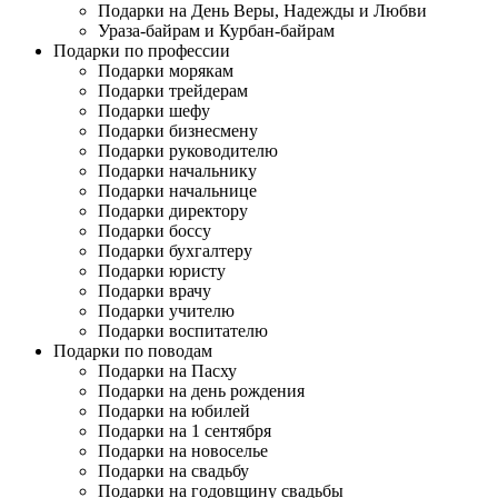
Подарки на День Веры, Надежды и Любви
Ураза-байрам и Курбан-байрам
Подарки по профессии
Подарки морякам
Подарки трейдерам
Подарки шефу
Подарки бизнесмену
Подарки руководителю
Подарки начальнику
Подарки начальнице
Подарки директору
Подарки боссу
Подарки бухгалтеру
Подарки юристу
Подарки врачу
Подарки учителю
Подарки воспитателю
Подарки по поводам
Подарки на Пасху
Подарки на день рождения
Подарки на юбилей
Подарки на 1 сентября
Подарки на новоселье
Подарки на свадьбу
Подарки на годовщину свадьбы