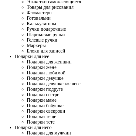
Этикетки самоклеющиеся
Товары для рисования
Фломастеры
Готовальни
Калькуляторы
Ручки подарочные
Шариковые ручки
Гелевые ручки
Маркеры
Блоки для записей
Подарки для нее
Подарки для женщин
Подарки жене
Подарки любимой
Подарки девушке
Подарки девушке коллеге
Подарки подруге
Подарки сестре
Подарки маме
Подарки бабушке
Подарки свекрови
Подарки теще
Подарки тете
Подарки для него
Подарки для мужчин