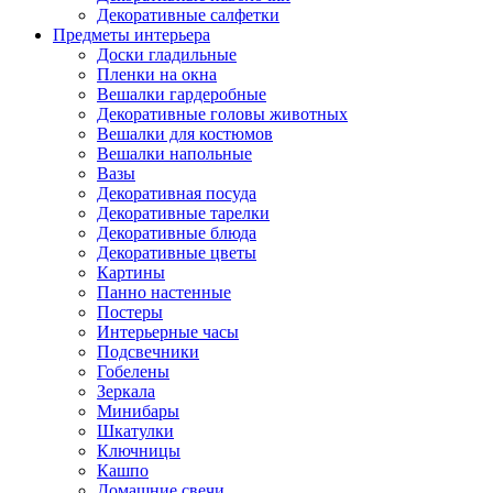
Декоративные салфетки
Предметы интерьера
Доски гладильные
Пленки на окна
Вешалки гардеробные
Декоративные головы животных
Вешалки для костюмов
Вешалки напольные
Вазы
Декоративная посуда
Декоративные тарелки
Декоративные блюда
Декоративные цветы
Картины
Панно настенные
Постеры
Интерьерные часы
Подсвечники
Гобелены
Зеркала
Минибары
Шкатулки
Ключницы
Кашпо
Домашние свечи