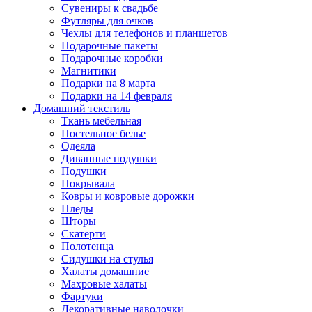
Сувениры к свадьбе
Футляры для очков
Чехлы для телефонов и планшетов
Подарочные пакеты
Подарочные коробки
Магнитики
Подарки на 8 марта
Подарки на 14 февраля
Домашний текстиль
Ткань мебельная
Постельное белье
Одеяла
Диванные подушки
Подушки
Покрывала
Ковры и ковровые дорожки
Пледы
Шторы
Скатерти
Полотенца
Сидушки на стулья
Халаты домашние
Махровые халаты
Фартуки
Декоративные наволочки