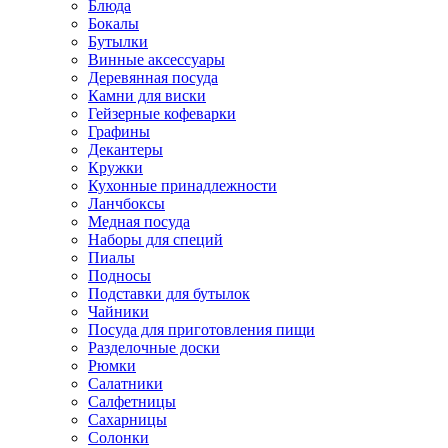
Блюда
Бокалы
Бутылки
Винные аксессуары
Деревянная посуда
Камни для виски
Гейзерные кофеварки
Графины
Декантеры
Кружки
Кухонные принадлежности
Ланчбоксы
Медная посуда
Наборы для специй
Пиалы
Подносы
Подставки для бутылок
Чайники
Посуда для приготовления пищи
Разделочные доски
Рюмки
Салатники
Салфетницы
Сахарницы
Солонки