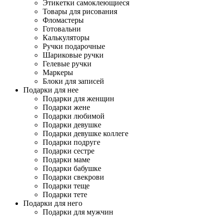
Этикетки самоклеющиеся
Товары для рисования
Фломастеры
Готовальни
Калькуляторы
Ручки подарочные
Шариковые ручки
Гелевые ручки
Маркеры
Блоки для записей
Подарки для нее
Подарки для женщин
Подарки жене
Подарки любимой
Подарки девушке
Подарки девушке коллеге
Подарки подруге
Подарки сестре
Подарки маме
Подарки бабушке
Подарки свекрови
Подарки теще
Подарки тете
Подарки для него
Подарки для мужчин