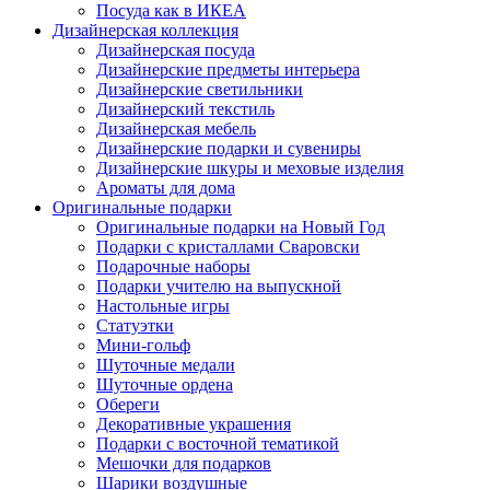
Посуда как в ИКЕА
Дизайнерская коллекция
Дизайнерская посуда
Дизайнерские предметы интерьера
Дизайнерские светильники
Дизайнерский текстиль
Дизайнерская мебель
Дизайнерские подарки и сувениры
Дизайнерские шкуры и меховые изделия
Ароматы для дома
Оригинальные подарки
Оригинальные подарки на Новый Год
Подарки с кристаллами Сваровски
Подарочные наборы
Подарки учителю на выпускной
Настольные игры
Статуэтки
Мини-гольф
Шуточные медали
Шуточные ордена
Обереги
Декоративные украшения
Подарки с восточной тематикой
Мешочки для подарков
Шарики воздушные