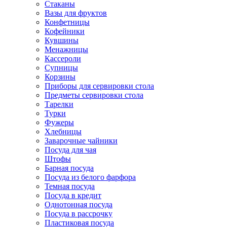
Стаканы
Вазы для фруктов
Конфетницы
Кофейники
Кувшины
Менажницы
Кассероли
Супницы
Корзины
Приборы для сервировки стола
Предметы сервировки стола
Тарелки
Турки
Фужеры
Хлебницы
Заварочные чайники
Посуда для чая
Штофы
Барная посуда
Посуда из белого фарфора
Темная посуда
Посуда в кредит
Однотонная посуда
Посуда в рассрочку
Пластиковая посуда