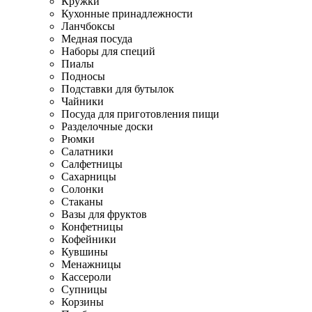
Кружки
Кухонные принадлежности
Ланчбоксы
Медная посуда
Наборы для специй
Пиалы
Подносы
Подставки для бутылок
Чайники
Посуда для приготовления пищи
Разделочные доски
Рюмки
Салатники
Салфетницы
Сахарницы
Солонки
Стаканы
Вазы для фруктов
Конфетницы
Кофейники
Кувшины
Менажницы
Кассероли
Супницы
Корзины