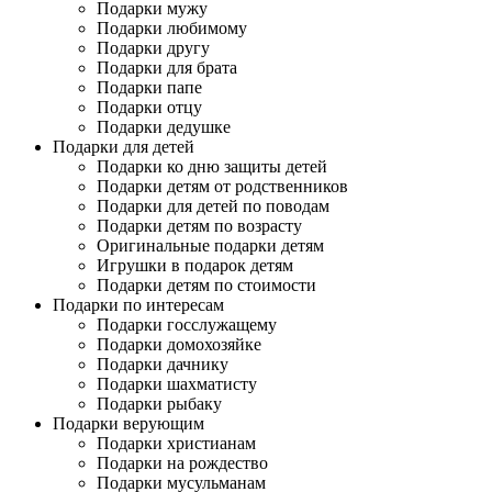
Подарки мужу
Подарки любимому
Подарки другу
Подарки для брата
Подарки папе
Подарки отцу
Подарки дедушке
Подарки для детей
Подарки ко дню защиты детей
Подарки детям от родственников
Подарки для детей по поводам
Подарки детям по возрасту
Оригинальные подарки детям
Игрушки в подарок детям
Подарки детям по стоимости
Подарки по интересам
Подарки госслужащему
Подарки домохозяйке
Подарки дачнику
Подарки шахматисту
Подарки рыбаку
Подарки верующим
Подарки христианам
Подарки на рождество
Подарки мусульманам