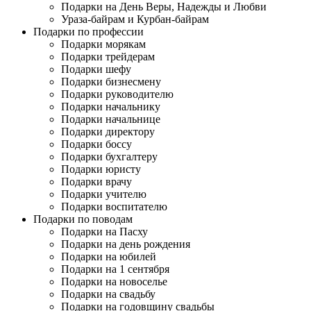
Подарки на День Веры, Надежды и Любви
Ураза-байрам и Курбан-байрам
Подарки по профессии
Подарки морякам
Подарки трейдерам
Подарки шефу
Подарки бизнесмену
Подарки руководителю
Подарки начальнику
Подарки начальнице
Подарки директору
Подарки боссу
Подарки бухгалтеру
Подарки юристу
Подарки врачу
Подарки учителю
Подарки воспитателю
Подарки по поводам
Подарки на Пасху
Подарки на день рождения
Подарки на юбилей
Подарки на 1 сентября
Подарки на новоселье
Подарки на свадьбу
Подарки на годовщину свадьбы