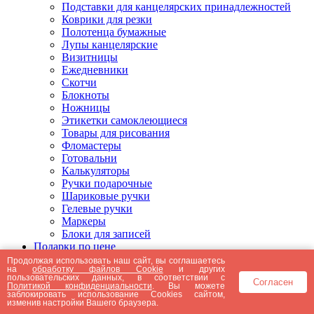
Подставки для канцелярских принадлежностей
Коврики для резки
Полотенца бумажные
Лупы канцелярские
Визитницы
Ежедневники
Скотчи
Блокноты
Ножницы
Этикетки самоклеющиеся
Товары для рисования
Фломастеры
Готовальни
Калькуляторы
Ручки подарочные
Шариковые ручки
Гелевые ручки
Маркеры
Блоки для записей
Подарки по цене
Подарки от 5000 рублей
Продолжая использовать наш сайт, вы соглашаетесь
на
обработку файлов Cookie
и других
Подарки до 5000 рублей
пользовательских данных, в соответствии с
Согласен
Подарки до 3000 рублей
Политикой конфиденциальности
. Вы можете
заблокировать использование Cookies сайтом,
Подарки до 2000 рублей
изменив настройки Вашего браузера.
Подарки до 1000 рублей