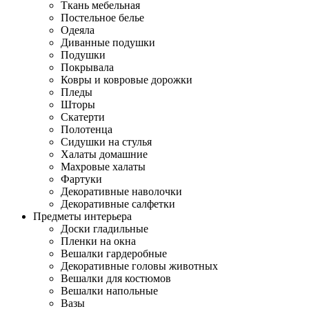
Ткань мебельная
Постельное белье
Одеяла
Диванные подушки
Подушки
Покрывала
Ковры и ковровые дорожки
Пледы
Шторы
Скатерти
Полотенца
Сидушки на стулья
Халаты домашние
Махровые халаты
Фартуки
Декоративные наволочки
Декоративные салфетки
Предметы интерьера
Доски гладильные
Пленки на окна
Вешалки гардеробные
Декоративные головы животных
Вешалки для костюмов
Вешалки напольные
Вазы