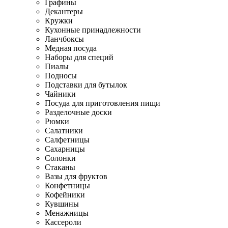
Графины
Декантеры
Кружки
Кухонные принадлежности
Ланчбоксы
Медная посуда
Наборы для специй
Пиалы
Подносы
Подставки для бутылок
Чайники
Посуда для приготовления пищи
Разделочные доски
Рюмки
Салатники
Салфетницы
Сахарницы
Солонки
Стаканы
Вазы для фруктов
Конфетницы
Кофейники
Кувшины
Менажницы
Кассероли