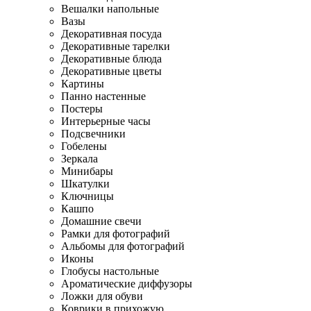
Вешалки напольные
Вазы
Декоративная посуда
Декоративные тарелки
Декоративные блюда
Декоративные цветы
Картины
Панно настенные
Постеры
Интерьерные часы
Подсвечники
Гобелены
Зеркала
Минибары
Шкатулки
Ключницы
Кашпо
Домашние свечи
Рамки для фотографий
Альбомы для фотографий
Иконы
Глобусы настольные
Ароматические диффузоры
Ложки для обуви
Коврики в прихожую