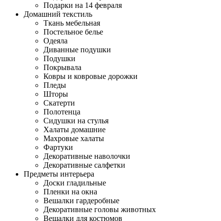
Подарки на 14 февраля
Домашний текстиль
Ткань мебельная
Постельное белье
Одеяла
Диванные подушки
Подушки
Покрывала
Ковры и ковровые дорожки
Пледы
Шторы
Скатерти
Полотенца
Сидушки на стулья
Халаты домашние
Махровые халаты
Фартуки
Декоративные наволочки
Декоративные салфетки
Предметы интерьера
Доски гладильные
Пленки на окна
Вешалки гардеробные
Декоративные головы животных
Вешалки для костюмов