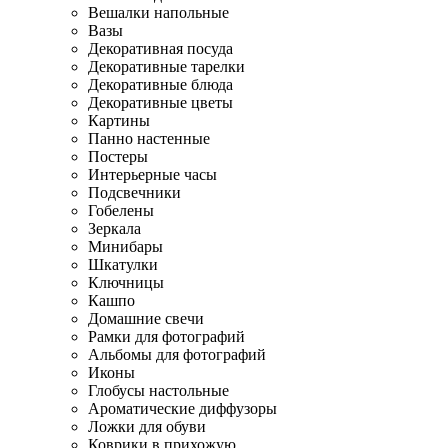
Вешалки напольные
Вазы
Декоративная посуда
Декоративные тарелки
Декоративные блюда
Декоративные цветы
Картины
Панно настенные
Постеры
Интерьерные часы
Подсвечники
Гобелены
Зеркала
Минибары
Шкатулки
Ключницы
Кашпо
Домашние свечи
Рамки для фотографий
Альбомы для фотографий
Иконы
Глобусы настольные
Ароматические диффузоры
Ложки для обуви
Коврики в прихожую