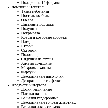
Подарки на 14 февраля
Домашний текстиль
Ткань мебельная
Постельное белье
Одеяла
Диванные подушки
Подушки
Покрывала
Ковры и ковровые дорожки
Пледы
Шторы
Скатерти
Полотенца
Сидушки на стулья
Халаты домашние
Махровые халаты
Фартуки
Декоративные наволочки
Декоративные салфетки
Предметы интерьера
Доски гладильные
Пленки на окна
Вешалки гардеробные
Декоративные головы животных
Вешалки для костюмов