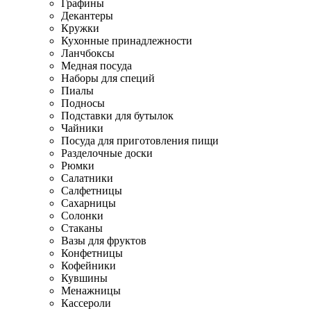
Графины
Декантеры
Кружки
Кухонные принадлежности
Ланчбоксы
Медная посуда
Наборы для специй
Пиалы
Подносы
Подставки для бутылок
Чайники
Посуда для приготовления пищи
Разделочные доски
Рюмки
Салатники
Салфетницы
Сахарницы
Солонки
Стаканы
Вазы для фруктов
Конфетницы
Кофейники
Кувшины
Менажницы
Кассероли