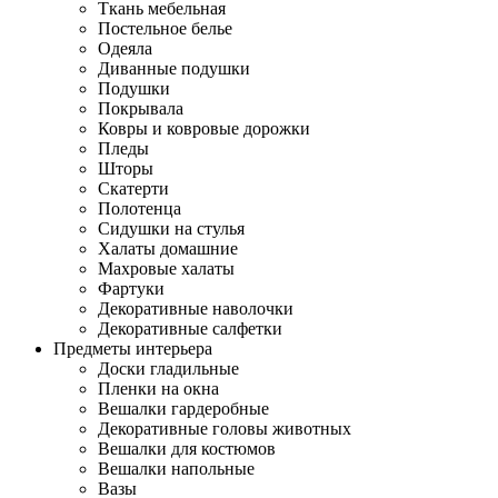
Ткань мебельная
Постельное белье
Одеяла
Диванные подушки
Подушки
Покрывала
Ковры и ковровые дорожки
Пледы
Шторы
Скатерти
Полотенца
Сидушки на стулья
Халаты домашние
Махровые халаты
Фартуки
Декоративные наволочки
Декоративные салфетки
Предметы интерьера
Доски гладильные
Пленки на окна
Вешалки гардеробные
Декоративные головы животных
Вешалки для костюмов
Вешалки напольные
Вазы