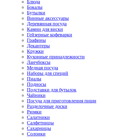
Блюда
Бокалы
Бутылки
Винные аксессуары
Деревянная посуда
Камни для виски
Гейзерные кофеварки
Графины
Декантеры
Кружки
Кухонные принадлежности
Ланчбоксы
Медная посуда
Наборы для специй
Пиалы
Подносы
Подставки для бутылок
Чайники
Посуда для приготовления пищи
Разделочные доски
Рюмки
Салатники
Салфетницы
Сахарницы
Солонки