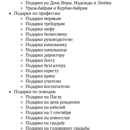
Подарки на День Веры, Надежды и Любви
Ураза-байрам и Курбан-байрам
Подарки по профессии
Подарки морякам
Подарки трейдерам
Подарки шефу
Подарки бизнесмену
Подарки руководителю
Подарки начальнику
Подарки начальнице
Подарки директору
Подарки боссу
Подарки бухгалтеру
Подарки юристу
Подарки врачу
Подарки учителю
Подарки воспитателю
Подарки по поводам
Подарки на Пасху
Подарки на день рождения
Подарки на юбилей
Подарки на 1 сентября
Подарки на новоселье
Подарки на свадьбу
Подарки на годовщину свадьбы