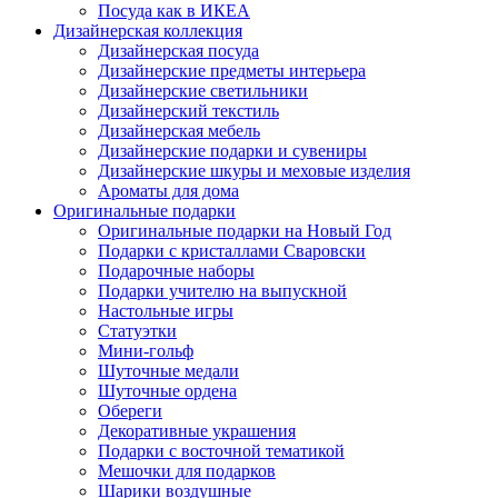
Посуда как в ИКЕА
Дизайнерская коллекция
Дизайнерская посуда
Дизайнерские предметы интерьера
Дизайнерские светильники
Дизайнерский текстиль
Дизайнерская мебель
Дизайнерские подарки и сувениры
Дизайнерские шкуры и меховые изделия
Ароматы для дома
Оригинальные подарки
Оригинальные подарки на Новый Год
Подарки с кристаллами Сваровски
Подарочные наборы
Подарки учителю на выпускной
Настольные игры
Статуэтки
Мини-гольф
Шуточные медали
Шуточные ордена
Обереги
Декоративные украшения
Подарки с восточной тематикой
Мешочки для подарков
Шарики воздушные