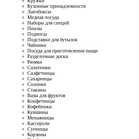
Кружки
Кухонные принадлежности
Ланчбоксы
Медная посуда
Наборы для специй
Пиалы
Подносы
Подставки для бутылок
Чайники
Посуда для приготовления пищи
Разделочные доски
Рюмки
Салатники
Салфетницы
Сахарницы
Солонки
Стаканы
Вазы для фруктов
Конфетницы
Кофейники
Кувшины
Менажницы
Кассероли
Супницы
Корзины