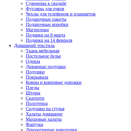
Сувениры к свадьбе
Футляры для очков
Чехлы для телефонов и планшетов
Подарочные пакеты
Подарочные коробки
Магнитики
Подарки на 8 марта
Подарки на 14 февраля
Домашний текстиль
Ткань мебельная
Постельное белье
Одеяла
Диванные подушки
Подушки
Покрывала
Ковры и ковровые дорожки
Пледы
Шторы
Скатерти
Полотенца
Сидушки на стулья
Халаты домашние
Махровые халаты
Фартуки
Декоративные наволочки