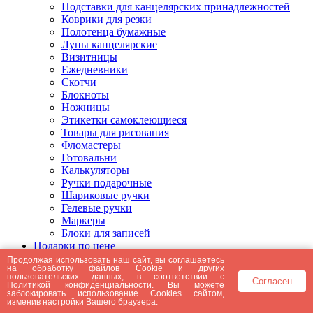
Подставки для канцелярских принадлежностей
Коврики для резки
Полотенца бумажные
Лупы канцелярские
Визитницы
Ежедневники
Скотчи
Блокноты
Ножницы
Этикетки самоклеющиеся
Товары для рисования
Фломастеры
Готовальни
Калькуляторы
Ручки подарочные
Шариковые ручки
Гелевые ручки
Маркеры
Блоки для записей
Подарки по цене
Подарки от 5000 рублей
Продолжая использовать наш сайт, вы соглашаетесь
на
обработку файлов Cookie
и других
Подарки до 5000 рублей
пользовательских данных, в соответствии с
Согласен
Подарки до 3000 рублей
Политикой конфиденциальности
. Вы можете
заблокировать использование Cookies сайтом,
Подарки до 2000 рублей
изменив настройки Вашего браузера.
Подарки до 1000 рублей