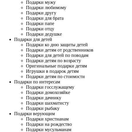
Подарки мужу
Подарки любимому
Подарки другу
Подарки для брата
Подарки папе
Подарки отцу
Подарки дедушке
Подарки для детей
Подарки ко дню защиты детей
Подарки детям от родственников
Подарки для детей по поводам
Подарки детям по возрасту
Оригинальные подарки детям
Игрушки в подарок детям
Подарки детям по стоимости
Подарки по интересам
Подарки госслужащему
Подарки домохозяйке
Подарки дачнику
Подарки шахматисту
Подарки рыбаку
Подарки верующим
Подарки христианам
Подарки на рождество
Подарки мусульманам