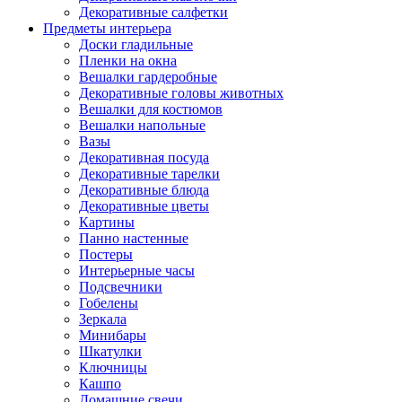
Декоративные салфетки
Предметы интерьера
Доски гладильные
Пленки на окна
Вешалки гардеробные
Декоративные головы животных
Вешалки для костюмов
Вешалки напольные
Вазы
Декоративная посуда
Декоративные тарелки
Декоративные блюда
Декоративные цветы
Картины
Панно настенные
Постеры
Интерьерные часы
Подсвечники
Гобелены
Зеркала
Минибары
Шкатулки
Ключницы
Кашпо
Домашние свечи