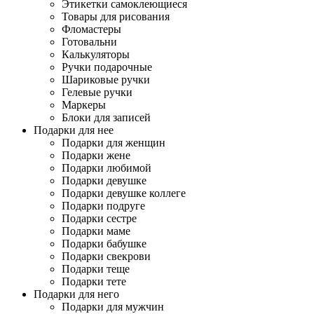
Этикетки самоклеющиеся
Товары для рисования
Фломастеры
Готовальни
Калькуляторы
Ручки подарочные
Шариковые ручки
Гелевые ручки
Маркеры
Блоки для записей
Подарки для нее
Подарки для женщин
Подарки жене
Подарки любимой
Подарки девушке
Подарки девушке коллеге
Подарки подруге
Подарки сестре
Подарки маме
Подарки бабушке
Подарки свекрови
Подарки теще
Подарки тете
Подарки для него
Подарки для мужчин