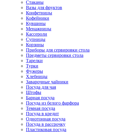
Стаканы
Вазы для фруктов
Конфетницы
Кофейники
Кувшины
Менажницы
Кассероли
Супницы
Корзины
Приборы для сервировки стола
Предметы сервировки стола
Тарелки
Турки
Фужеры
Хлебницы
Заварочные чайники
Посуда для чая
Штофы
Барная посуда
Посуда из белого фарфора
Темная посуда
Посуда в кредит
Однотонная посуда
Посуда в рассрочку
Пластиковая посуда