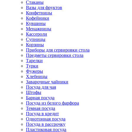
Стаканы
Вазы для фруктов
Конфетницы
Кофейники
Кувшины
Менажницы
Кассероли
Супницы
Корзины
Приборы для сервировки стола
Предметы сервировки стола
Тарелки
Турки
Фужеры
Хлебницы
Заварочные чайники
Посуда для чая
Штофы
Барная посуда
Посуда из белого фарфора
Темная посуда
Посуда в кредит
Однотонная посуда
Посуда в рассрочку
Пластиковая посуда