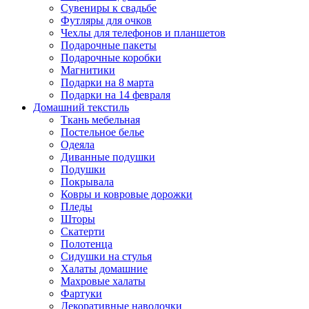
Сувениры к свадьбе
Футляры для очков
Чехлы для телефонов и планшетов
Подарочные пакеты
Подарочные коробки
Магнитики
Подарки на 8 марта
Подарки на 14 февраля
Домашний текстиль
Ткань мебельная
Постельное белье
Одеяла
Диванные подушки
Подушки
Покрывала
Ковры и ковровые дорожки
Пледы
Шторы
Скатерти
Полотенца
Сидушки на стулья
Халаты домашние
Махровые халаты
Фартуки
Декоративные наволочки