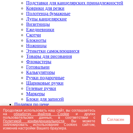
Подставки для канцелярских принадлежностей
Коврики для резки
Полотенца бумажные
Лупы канцелярские
Визитницы
Ежедневники
Скотчи
Блокноты
Ножницы
Этикетки самоклеющиеся
Товары для рисования
Фломастеры
Готовальни
Калькуляторы
Ручки подарочные
Шариковые ручки
Гелевые ручки
Маркеры
Блоки для записей
Подарки по цене
Подарки от 5000 рублей
Продолжая использовать наш сайт, вы соглашаетесь
на
обработку файлов Cookie
и других
Подарки до 5000 рублей
пользовательских данных, в соответствии с
Согласен
Подарки до 3000 рублей
Политикой конфиденциальности
. Вы можете
заблокировать использование Cookies сайтом,
Подарки до 2000 рублей
изменив настройки Вашего браузера.
Подарки до 1000 рублей