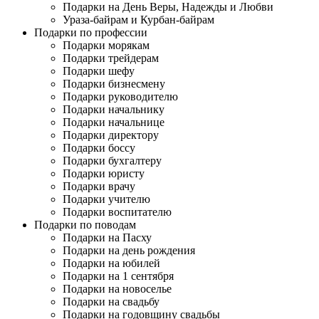
Подарки на День Веры, Надежды и Любви
Ураза-байрам и Курбан-байрам
Подарки по профессии
Подарки морякам
Подарки трейдерам
Подарки шефу
Подарки бизнесмену
Подарки руководителю
Подарки начальнику
Подарки начальнице
Подарки директору
Подарки боссу
Подарки бухгалтеру
Подарки юристу
Подарки врачу
Подарки учителю
Подарки воспитателю
Подарки по поводам
Подарки на Пасху
Подарки на день рождения
Подарки на юбилей
Подарки на 1 сентября
Подарки на новоселье
Подарки на свадьбу
Подарки на годовщину свадьбы