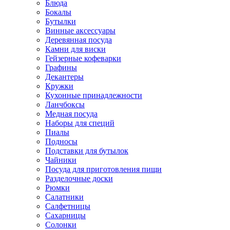
Блюда
Бокалы
Бутылки
Винные аксессуары
Деревянная посуда
Камни для виски
Гейзерные кофеварки
Графины
Декантеры
Кружки
Кухонные принадлежности
Ланчбоксы
Медная посуда
Наборы для специй
Пиалы
Подносы
Подставки для бутылок
Чайники
Посуда для приготовления пищи
Разделочные доски
Рюмки
Салатники
Салфетницы
Сахарницы
Солонки