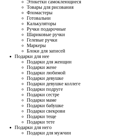
Этикетки самоклеющиеся
Товары для рисования
Фломастеры
Готовальни
Калькуляторы
Ручки подарочные
Шариковые ручки
Гелевые ручки
Маркеры
Блоки для записей
Подарки для нее
Подарки для женщин
Подарки жене
Подарки любимой
Подарки девушке
Подарки девушке коллеге
Подарки подруге
Подарки сестре
Подарки маме
Подарки бабушке
Подарки свекрови
Подарки теще
Подарки тете
Подарки для него
Подарки для мужчин