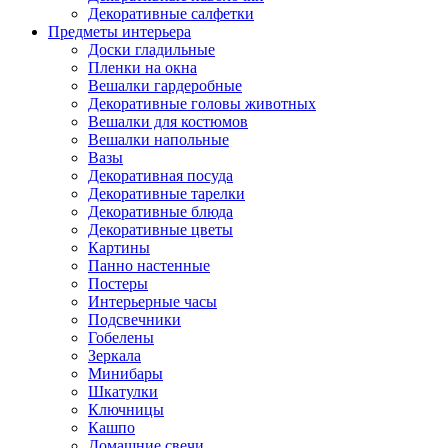
Декоративные салфетки
Предметы интерьера
Доски гладильные
Пленки на окна
Вешалки гардеробные
Декоративные головы животных
Вешалки для костюмов
Вешалки напольные
Вазы
Декоративная посуда
Декоративные тарелки
Декоративные блюда
Декоративные цветы
Картины
Панно настенные
Постеры
Интерьерные часы
Подсвечники
Гобелены
Зеркала
Минибары
Шкатулки
Ключницы
Кашпо
Домашние свечи