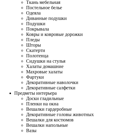
Ткань мебельная
Постельное белье
Одеяла
Диванные подушки
Подушки
Покрывала
Ковры и ковровые дорожки
Пледы
Шторы
Скатерти
Полотенца
Сидушки на стулья
Халаты домашние
Махровые халаты
Фартуки
Декоративные наволочки
Декоративные салфетки
Предметы интерьера
Доски гладильные
Пленки на окна
Вешалки гардеробные
Декоративные головы животных
Вешалки для костюмов
Вешалки напольные
Вазы