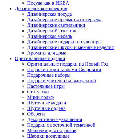
Посуда как в ИКЕА
Дизайнерская коллекция
Дизайнерская посуда
Дизайнерские предметы интерьера
Дизайнерские светильники
Дизайнерский текстиль
Дизайнерская мебель
Дизайнерские подарки и сувениры
Дизайнерские шкуры и меховые изделия
Ароматы для дома
Оригинальные подарки
Оригинальные подарки на Новый Год
Подарки с кристаллами Сваровски
Подарочные наборы
Подарки учителю на выпускной
Настольные игры
Статуэтки
Мини-гольф
Шуточные медали
Шуточные ордена
Обереги
Декоративные украшения
Подарки с восточной тематикой
Мешочки для подарков
Шарики воздушные