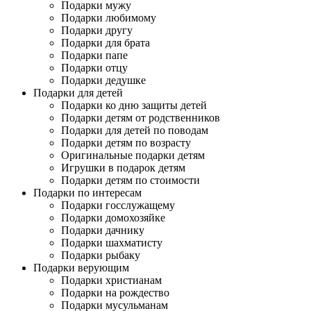
Подарки мужу
Подарки любимому
Подарки другу
Подарки для брата
Подарки папе
Подарки отцу
Подарки дедушке
Подарки для детей
Подарки ко дню защиты детей
Подарки детям от родственников
Подарки для детей по поводам
Подарки детям по возрасту
Оригинальные подарки детям
Игрушки в подарок детям
Подарки детям по стоимости
Подарки по интересам
Подарки госслужащему
Подарки домохозяйке
Подарки дачнику
Подарки шахматисту
Подарки рыбаку
Подарки верующим
Подарки христианам
Подарки на рождество
Подарки мусульманам