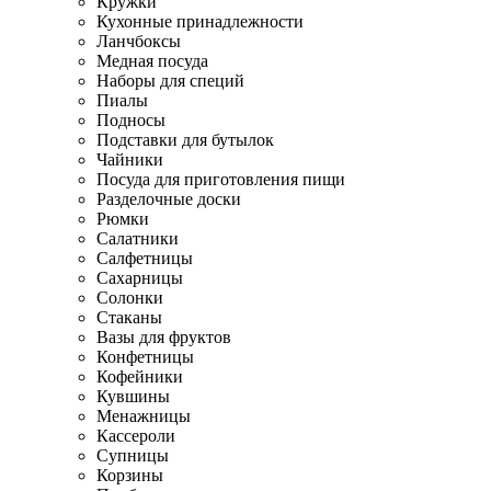
Кружки
Кухонные принадлежности
Ланчбоксы
Медная посуда
Наборы для специй
Пиалы
Подносы
Подставки для бутылок
Чайники
Посуда для приготовления пищи
Разделочные доски
Рюмки
Салатники
Салфетницы
Сахарницы
Солонки
Стаканы
Вазы для фруктов
Конфетницы
Кофейники
Кувшины
Менажницы
Кассероли
Супницы
Корзины